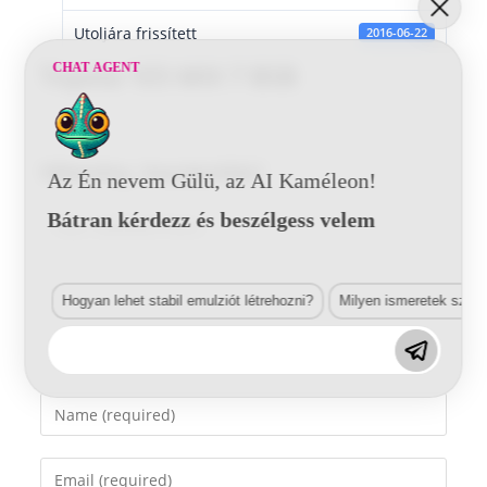
Utoljára frissített
2016-06-22
CHAT AGENT
Toyota 1E5 MIX 7 BSB
Vélemény, hozzászólás?
Az Én nevem Gülü, az AI Kaméleon!
Bátran kérdezz és beszélgess velem
Comment
Hogyan lehet stabil emulziót létrehozni?
Milyen ismeretek szük
Enter
your
name
Enter
or