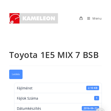
Skip
to
content
Menu
Toyota 1E5 MIX 7 BSB
Letöltés
Fájlméret
2.10 KB
Fájlok Száma
1
Dátumkészítés
2016-06-22