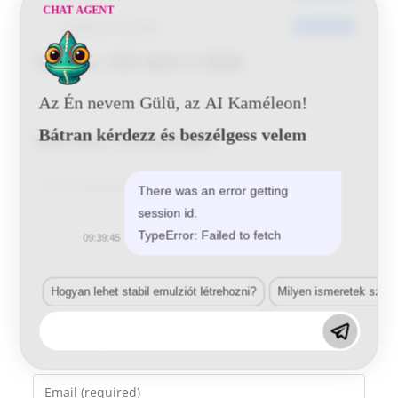
CHAT AGENT
Utoljára frissített
2016-06-22
Toyota 1E5 MIX 5 BSB
Az Én nevem Gülü, az AI Kaméleon!
Bátran kérdezz és beszélgess velem
Vélemény, hozzászólás?
Comment
There was an error getting
session id.
TypeError: Failed to fetch
09:39:45
Hogyan lehet stabil emulziót létrehozni?
Milyen ismeretek szük
Enter
your
name
Enter
or