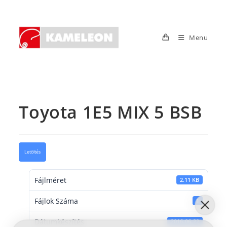
Skip
to
content
Menu
Toyota 1E5 MIX 5 BSB
Letöltés
Fájlméret
2.11 KB
Fájlok Száma
1
Dátumkészítés
2016-06-22