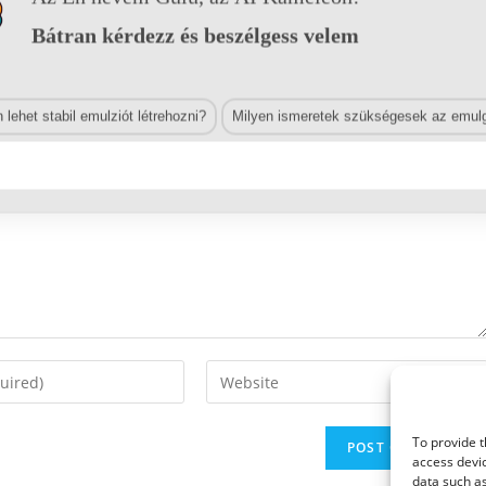
Bátran kérdezz és beszélgess velem
lehet stabil emulziót létrehozni?
Milyen ismeretek szükségesek az emulg
Enter
your
website
To provide t
URL
access devic
(optional)
data such as