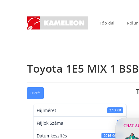
Skip
to
content
Főoldal
Rólun
Toyota 1E5 MIX 1 BSB
Letöltés
Fájlméret
2.13 KB
Fájlok Száma
1
CHAT A
Dátumkészítés
2016-06-22