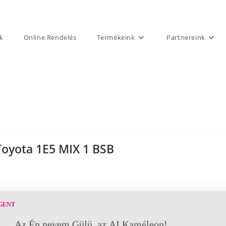
k
Online Rendelés
Termékeink
Partnereink
Toyota 1E5 MIX 1 BSB
GENT
Az Én nevem Gülü, az AI Kaméleon!