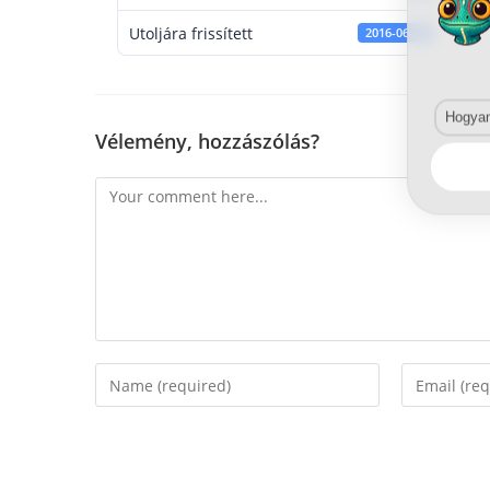
Utoljára frissített
2016-06-22
Hogyan 
Vélemény, hozzászólás?
Comment
Enter
Enter
your
your
name
email
or
address
username
to