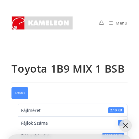
Skip
to
content
Menu
Toyota 1B9 MIX 1 BSB
Letöltés
Fájlméret
2.10 KB
Fájlok Száma
1
Dátumkészítés
2016-06-22