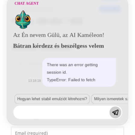
CHAT AGENT
Utoljára frissített
2016-06-22
Toyota 1B9 MIX 1 BSB
Az Én nevem Gülü, az AI Kaméleon!
Bátran kérdezz és beszélgess velem
Vélemény, hozzászólás?
Comment
There was an error getting
session id.
TypeError: Failed to fetch
13:18:18
Hogyan lehet stabil emulziót létrehozni?
Milyen ismeretek szük
Enter
your
name
Enter
or