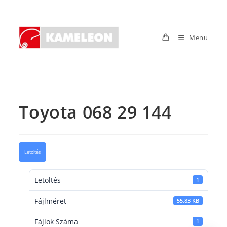
Skip
to
content
Menu
Toyota 068 29 144
Letöltés
Letöltés
1
Fájlméret
55.83 KB
Fájlok Száma
1