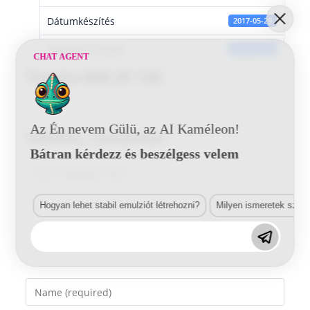
Dátumkészítés
2017-05-29
Utoljára frissített
2017-05-29
CHAT AGENT
Toyota 068 29 144
Az Én nevem Gülü, az AI Kaméleon!
Vélemény, hozzászólás?
Bátran kérdezz és beszélgess velem
Comment
Hogyan lehet stabil emulziót létrehozni?
Milyen ismeretek szük
Enter
your