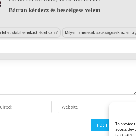
Bátran kérdezz és beszélgess velem
lehet stabil emulziót létrehozni?
Milyen ismeretek szükségesek az emulg
Enter
your
website
To provide t
URL
access devic
(optional)
data such as