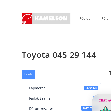
Skip
to
content
Főoldal
Rólun
Toyota 045 29 144
Letöltés
Fájlméret
56.94 KB
Fájlok Száma
1
CHAT A
Dátumkészítés
2017-05-29