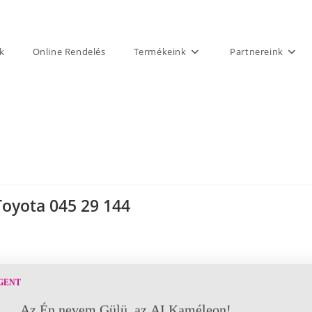
k
Online Rendelés
Termékeink
Partnereink
Toyota 045 29 144
GENT
Az Én nevem Gülü, az AI Kaméleon!