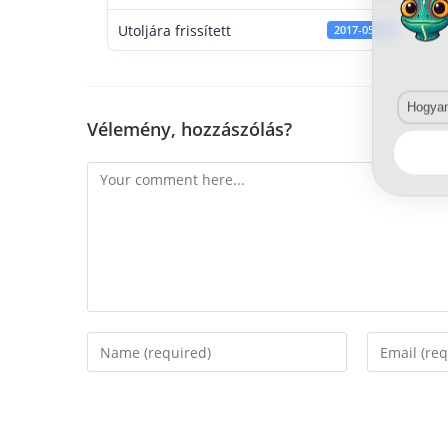
Utoljára frissített
2017-05-29
Hogyan 
Vélemény, hozzászólás?
Comment
Enter
Enter
your
your
name
email
or
address
username
to