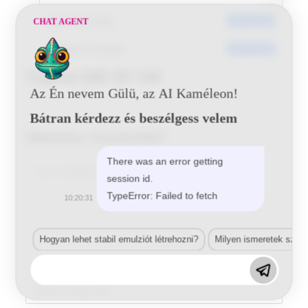
Dátumkészítés
2017-05-29
CHAT AGENT
Utoljára frissített
2017-05-29
Toyota 040 29 144
Az Én nevem Gülü, az AI Kaméleon!
Bátran kérdezz és beszélgess velem
Vélemény, hozzászólás?
There was an error getting
Comment
session id.
TypeError: Failed to fetch
10:20:31
Hogyan lehet stabil emulziót létrehozni?
Milyen ismeretek szük
Enter
your