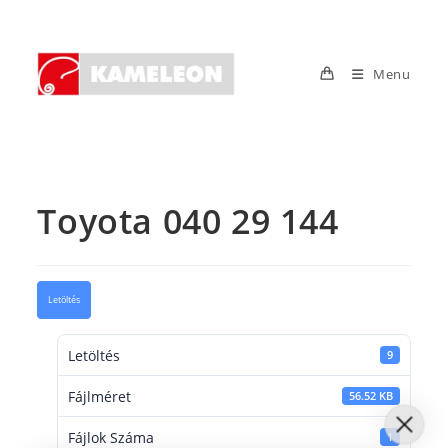
Skip
to
content
Menu
Toyota 040 29 144
Letöltés
Letöltés
9
Fájlméret
56.52 KB
Fájlok Száma
1