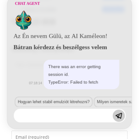
CHAT AGENT
Utoljára frissített
2016-06-20
Tata 625 BSB
Az Én nevem Gülü, az AI Kaméleon!
Bátran kérdezz és beszélgess velem
Vélemény, hozzászólás?
Comment
There was an error getting
session id.
TypeError: Failed to fetch
07:18:14
Hogyan lehet stabil emulziót létrehozni?
Milyen ismeretek szük
Enter
your
name
Enter
or