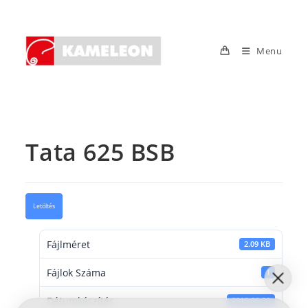
Skip
to
content
Menu
Tata 625 BSB
Letöltés
Fájlméret
2.09 KB
Fájlok Száma
1
Dátumkészítés
2016-06-20