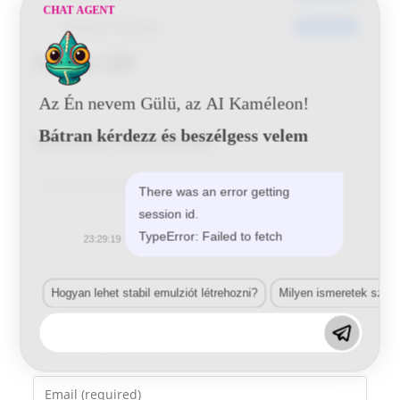
CHAT AGENT
Utoljára frissített
2016-06-21
Suzuki ZJD
Az Én nevem Gülü, az AI Kaméleon!
Bátran kérdezz és beszélgess velem
Vélemény, hozzászólás?
Comment
There was an error getting
session id.
TypeError: Failed to fetch
23:29:19
Hogyan lehet stabil emulziót létrehozni?
Milyen ismeretek szük
Enter
your
name
Enter
or