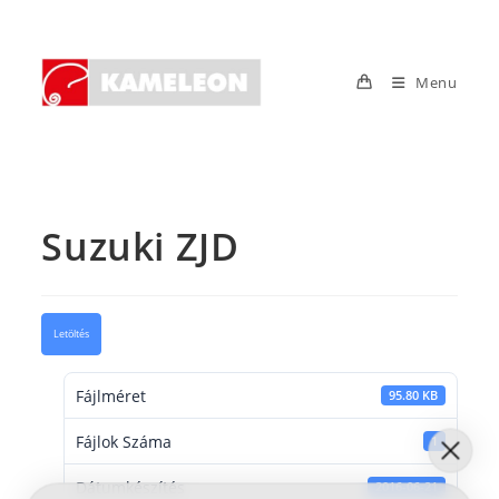
Skip
to
content
Menu
Suzuki ZJD
Letöltés
Fájlméret
95.80 KB
Fájlok Száma
1
Dátumkészítés
2016-06-21