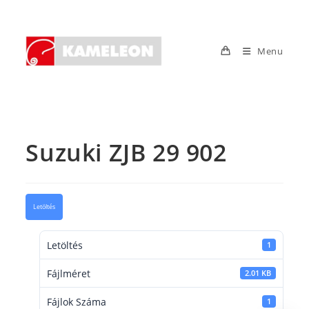
Skip
to
content
Menu
Suzuki ZJB 29 902
Letöltés
Letöltés
1
Fájlméret
2.01 KB
Fájlok Száma
1