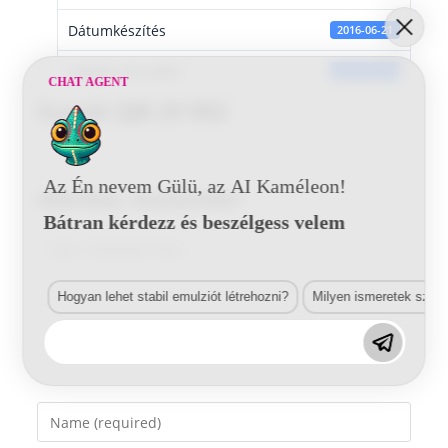
Dátumkészítés
2016-06-21
Utoljára frissített
2016-06-21
CHAT AGENT
Suzuki ZJB 29 902
Az Én nevem Gülü, az AI Kaméleon!
Vélemény, hozzászólás?
Bátran kérdezz és beszélgess velem
Comment
Hogyan lehet stabil emulziót létrehozni?
Milyen ismeretek szük
Enter
your