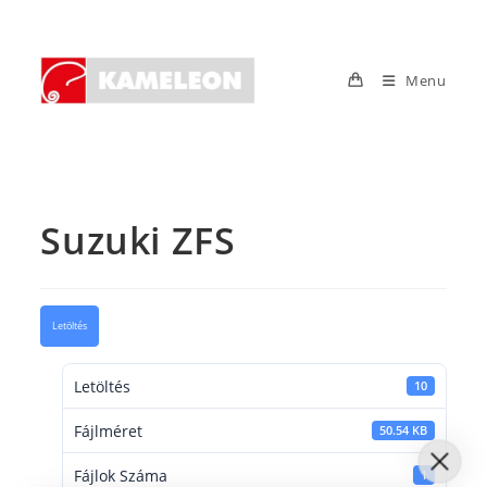
Skip
to
content
Menu
Suzuki ZFS
Letöltés
Letöltés
10
Fájlméret
50.54 KB
Fájlok Száma
1