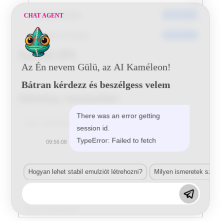
Dátumkészítés
2016-06-21
CHAT AGENT
Utoljára frissített
2016-06-21
Suzuki ZFS
Az Én nevem Gülü, az AI Kaméleon!
Bátran kérdezz és beszélgess velem
Vélemény, hozzászólás?
There was an error getting
Comment
session id.
TypeError: Failed to fetch
09:56:08
Hogyan lehet stabil emulziót létrehozni?
Milyen ismeretek szük
Enter
your