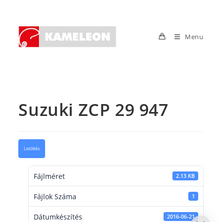
Skip
to
content
Menu
Suzuki ZCP 29 947
Letöltés
Fájlméret
2.13 KB
Fájlok Száma
1
Dátumkészítés
2016-06-21