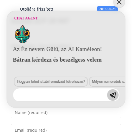
Utoljára frissített
2016-06-21
CHAT AGENT
Suzuki ZCP 29 947
Vélemény, hozzászólás?
Az Én nevem Gülü, az AI Kaméleon!
Bátran kérdezz és beszélgess velem
Comment
Hogyan lehet stabil emulziót létrehozni?
Milyen ismeretek szük
Enter
your
name
Enter
or