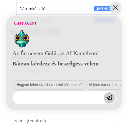
Dátumkészítés
2016-06-21
Utoljára frissített
2016-06-21
CHAT AGENT
Suzuki ZCC HYD
Az Én nevem Gülü, az AI Kaméleon!
Vélemény, hozzászólás?
Bátran kérdezz és beszélgess velem
Comment
Hogyan lehet stabil emulziót létrehozni?
Milyen ismeretek szük
Enter
your