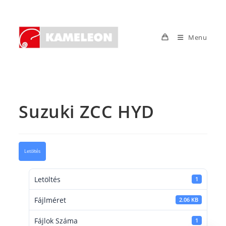
Skip
to
content
Menu
Suzuki ZCC HYD
Letöltés
Letöltés
1
Fájlméret
2.06 KB
Fájlok Száma
1