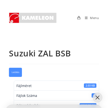
Skip
to
content
Menu
Suzuki ZAL BSB
Letöltés
Fájlméret
2.03 KB
Fájlok Száma
1
Dátumkészítés
2016-06-21