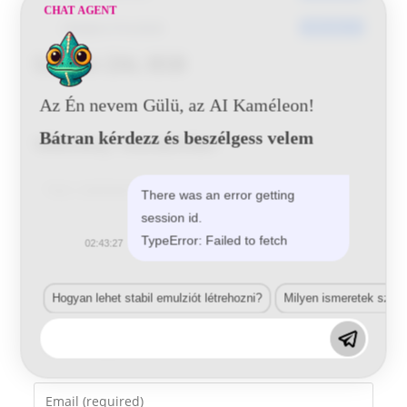
CHAT AGENT
Utoljára frissített
2016-06-21
Suzuki ZAL BSB
Az Én nevem Gülü, az AI Kaméleon!
Bátran kérdezz és beszélgess velem
Vélemény, hozzászólás?
Comment
There was an error getting
session id.
TypeError: Failed to fetch
02:43:27
Hogyan lehet stabil emulziót létrehozni?
Milyen ismeretek szük
Enter
your
name
Enter
or