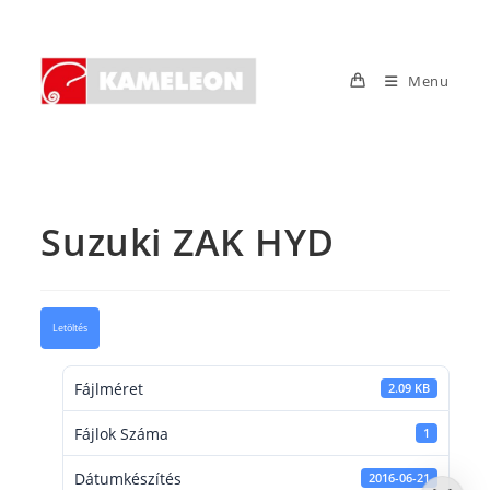
Skip
to
content
Menu
Suzuki ZAK HYD
Letöltés
Fájlméret
2.09 KB
Fájlok Száma
1
Dátumkészítés
2016-06-21