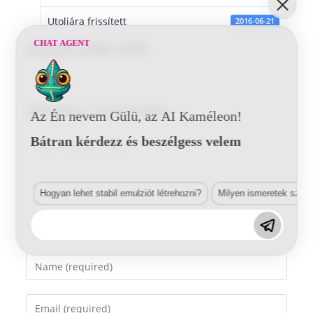
Utoljára frissített
2016-06-21
CHAT AGENT
Suzuki ZAK HYD
Vélemény, hozzászólás?
Az Én nevem Gülü, az AI Kaméleon!
Bátran kérdezz és beszélgess velem
Comment
Hogyan lehet stabil emulziót létrehozni?
Milyen ismeretek szük
Enter
your
name
Enter
or