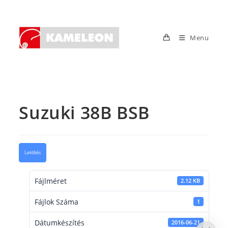
Skip
to
content
Menu
Suzuki 38B BSB
Letöltés
Fájlméret
2.12 KB
Fájlok Száma
1
Dátumkészítés
2016-06-21