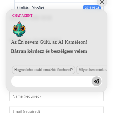
Utoljára frissített
2016-06-21
CHAT AGENT
Suzuki 38B BSB
Vélemény, hozzászólás?
Az Én nevem Gülü, az AI Kaméleon!
Bátran kérdezz és beszélgess velem
Comment
Hogyan lehet stabil emulziót létrehozni?
Milyen ismeretek szük
Enter
your
name
Enter
or