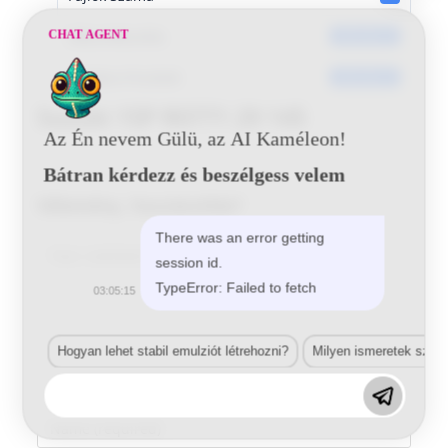
Dátumkészítés
CHAT AGENT
2016-06-21
Utoljára frissített
2016-06-21
Suzuki 15P R0771 29 145
Az Én nevem Gülü, az AI Kaméleon!
Bátran kérdezz és beszélgess velem
Vélemény, hozzászólás?
There was an error getting
Comment
session id.
TypeError: Failed to fetch
03:05:15
Hogyan lehet stabil emulziót létrehozni?
Milyen ismeretek szük
Enter
your