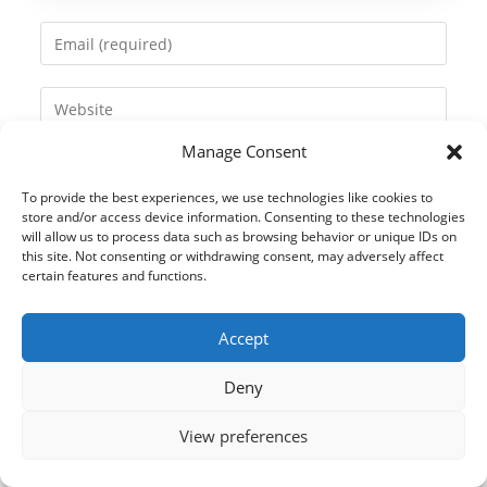
name
Enter
or
your
username
email
Enter
to
address
your
comment
to
Manage Consent
website
comment
URL
To provide the best experiences, we use technologies like cookies to
(optional)
store and/or access device information. Consenting to these technologies
will allow us to process data such as browsing behavior or unique IDs on
this site. Not consenting or withdrawing consent, may adversely affect
certain features and functions.
Accept
Deny
View preferences
© 2021 Kaméleon Hungary Kft. Minden jog fenntartva. All rights
reserved.