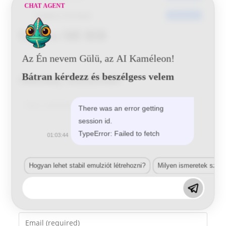
CHAT AGENT
Utoljára frissített
2016-06-20
Subaru 58E BSB
Az Én nevem Gülü, az AI Kaméleon!
Bátran kérdezz és beszélgess velem
Vélemény, hozzászólás?
Comment
There was an error getting
session id.
TypeError: Failed to fetch
01:03:44
Hogyan lehet stabil emulziót létrehozni?
Milyen ismeretek szük
Enter
your
name
Enter
or