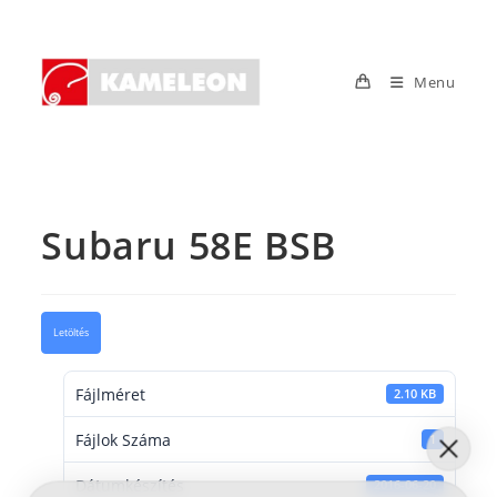
Skip
to
content
Menu
Subaru 58E BSB
Letöltés
Fájlméret
2.10 KB
Fájlok Száma
1
Dátumkészítés
2016-06-20