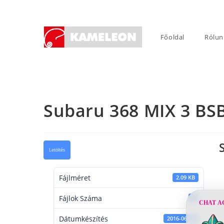
Skip
to
content
Főoldal
Rólun
Subaru 368 MIX 3 BS
Letöltés
Fájlméret
2.09 KB
Fájlok Száma
1
CHAT A
Dátumkészítés
2016-06-20