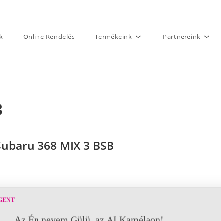
k
Online Rendelés
Termékeink
Partnereink
B
Subaru 368 MIX 3 BSB
GENT
Az Én nevem Gülü, az AI Kaméleon!