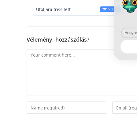
Utoljára frissített
2016-06-20
Hogyan 
Vélemény, hozzászólás?
Comment
Enter
Enter
your
your
name
email
or
address
username
to