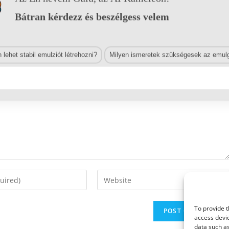
Bátran kérdezz és beszélgess velem
lehet stabil emulziót létrehozni?
Milyen ismeretek szükségesek az emulg
Enter
your
website
To provide t
URL
access devic
(optional)
data such as