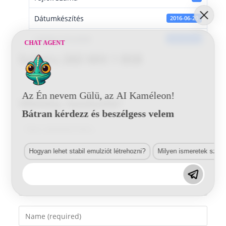
Dátumkészítés
2016-06-20
Utoljára frissített
2016-06-20
CHAT AGENT
Subaru 26D MIX 1 BSB
Az Én nevem Gülü, az AI Kaméleon!
Vélemény, hozzászólás?
Bátran kérdezz és beszélgess velem
Comment
Hogyan lehet stabil emulziót létrehozni?
Milyen ismeretek szük
Enter
your