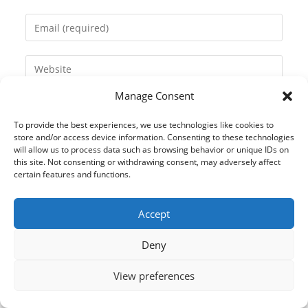
name
Enter
or
your
username
email
Enter
to
address
your
comment
to
Manage Consent
website
comment
URL
To provide the best experiences, we use technologies like cookies to
(optional)
store and/or access device information. Consenting to these technologies
will allow us to process data such as browsing behavior or unique IDs on
this site. Not consenting or withdrawing consent, may adversely affect
certain features and functions.
Accept
Deny
View preferences
© 2021 Kaméleon Hungary Kft. Minden jog fenntartva. All rights
reserved.