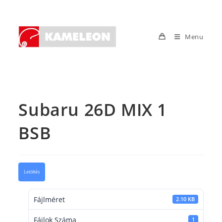
Skip
to
content
Menu
Subaru 26D MIX 1
BSB
Letöltés
Fájlméret
2.10 KB
Fájlok Száma
1