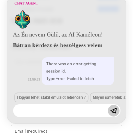
CHAT AGENT
Utoljára frissített
2016-06-20
Skoda 9885 BSB
Az Én nevem Gülü, az AI Kaméleon!
Bátran kérdezz és beszélgess velem
Vélemény, hozzászólás?
Comment
There was an error getting
session id.
TypeError: Failed to fetch
21:59:23
Hogyan lehet stabil emulziót létrehozni?
Milyen ismeretek szük
Enter
your
name
Enter
or