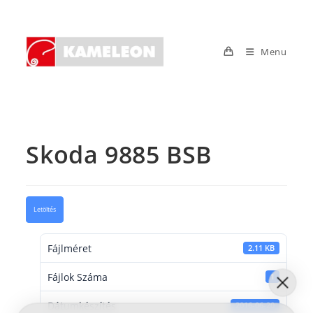
Skip
to
content
Menu
Skoda 9885 BSB
Letöltés
Fájlméret
2.11 KB
Fájlok Száma
1
Dátumkészítés
2016-06-20