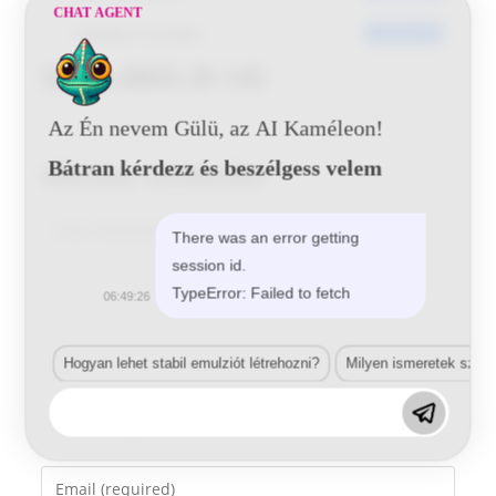
CHAT AGENT
Utoljára frissített
2016-06-20
Skoda 8855 29 145
Az Én nevem Gülü, az AI Kaméleon!
Bátran kérdezz és beszélgess velem
Vélemény, hozzászólás?
Comment
There was an error getting
session id.
TypeError: Failed to fetch
06:49:26
Hogyan lehet stabil emulziót létrehozni?
Milyen ismeretek szük
Enter
your
name
Enter
or