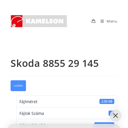
Skip
to
content
Menu
Skoda 8855 29 145
Letöltés
Fájlméret
2.05 KB
Fájlok Száma
1
Dátumkészítés
2016-06-20