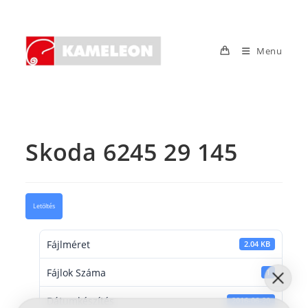
Skip
to
content
Menu
Skoda 6245 29 145
Letöltés
Fájlméret
2.04 KB
Fájlok Száma
1
Dátumkészítés
2016-06-20