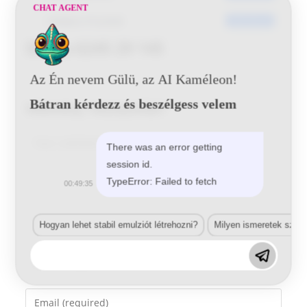
CHAT AGENT
Utoljára frissített
2016-06-20
Skoda 6245 29 145
Az Én nevem Gülü, az AI Kaméleon!
Bátran kérdezz és beszélgess velem
Vélemény, hozzászólás?
Comment
There was an error getting
session id.
TypeError: Failed to fetch
00:49:35
Hogyan lehet stabil emulziót létrehozni?
Milyen ismeretek szük
Enter
your
name
Enter
or