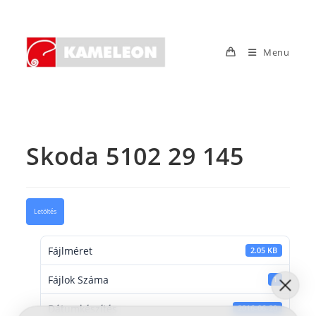
Skip
to
content
Menu
Skoda 5102 29 145
Letöltés
Fájlméret
2.05 KB
Fájlok Száma
1
Dátumkészítés
2016-06-20