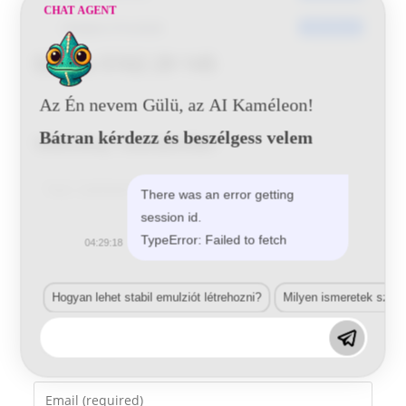
CHAT AGENT
Utoljára frissített
2016-06-20
Skoda 5102 29 145
Az Én nevem Gülü, az AI Kaméleon!
Bátran kérdezz és beszélgess velem
Vélemény, hozzászólás?
Comment
There was an error getting
session id.
TypeError: Failed to fetch
04:29:18
Hogyan lehet stabil emulziót létrehozni?
Milyen ismeretek szük
Enter
your
name
Enter
or