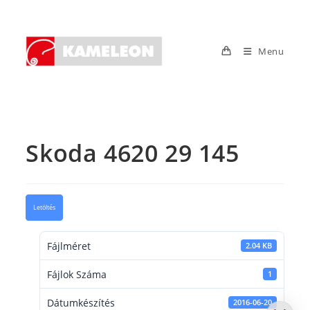
Skip
to
content
Menu
Skoda 4620 29 145
Letöltés
Fájlméret
2.04 KB
Fájlok Száma
1
Dátumkészítés
2016-06-20