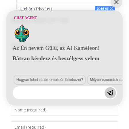
Utoljára frissített
2016-06-20
CHAT AGENT
Skoda 4620 29 145
Vélemény, hozzászólás?
Az Én nevem Gülü, az AI Kaméleon!
Bátran kérdezz és beszélgess velem
Comment
Hogyan lehet stabil emulziót létrehozni?
Milyen ismeretek szük
Enter
your
name
Enter
or