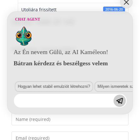
Utoljára frissített
2016-06-20
CHAT AGENT
Skoda 1088 29 145
Vélemény, hozzászólás?
Az Én nevem Gülü, az AI Kaméleon!
Bátran kérdezz és beszélgess velem
Comment
Hogyan lehet stabil emulziót létrehozni?
Milyen ismeretek szük
Enter
your
name
Enter
or