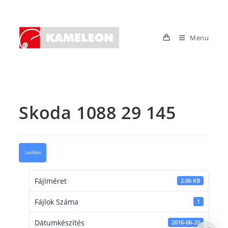
Skip
to
content
Menu
Skoda 1088 29 145
Letöltés
Fájlméret
2.06 KB
Fájlok Száma
1
Dátumkészítés
2016-06-20