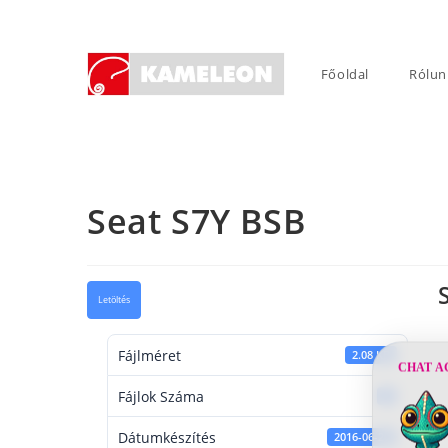
Skip
to
content
Főoldal
Rólun
Seat S7Y BSB
Letöltés
Fájlméret
2.08 KB
CHAT A
Fájlok Száma
1
Dátumkészítés
2016-06-20