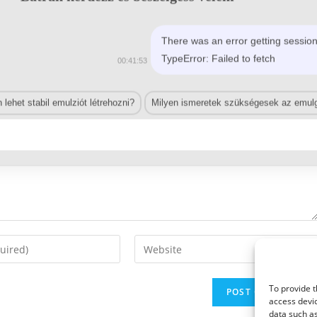
There was an error getting session
TypeError: Failed to fetch
00:41:53
lehet stabil emulziót létrehozni?
Milyen ismeretek szükségesek az emulg
Enter
your
website
To provide t
URL
access devic
(optional)
data such as