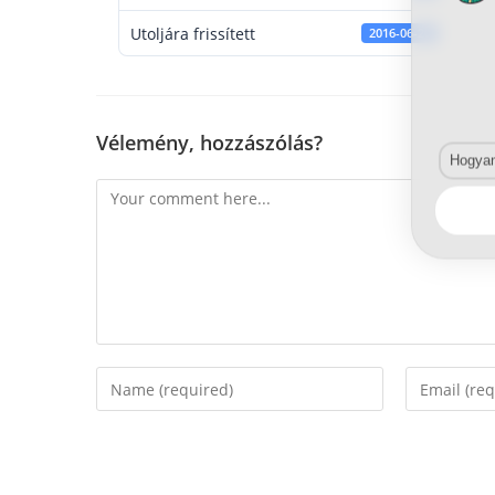
Utoljára frissített
2016-06-20
Vélemény, hozzászólás?
Hogyan 
Comment
Enter
Enter
your
your
name
email
or
address
username
to