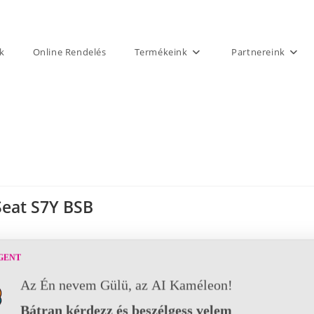
k
Online Rendelés
Termékeink
Partnereink
Seat S7Y BSB
GENT
Az Én nevem Gülü, az AI Kaméleon!
Bátran kérdezz és beszélgess velem