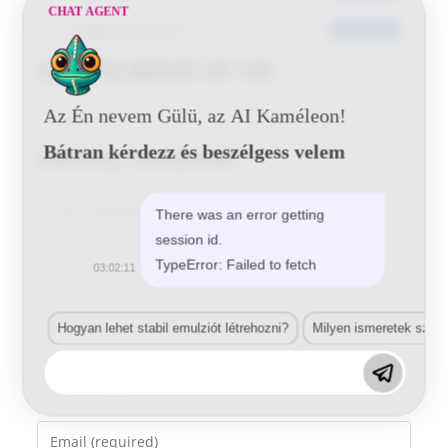
CHAT AGENT
Utoljára frissített
2016-06-20
Seat S5J B0635 29 145
Az Én nevem Gülü, az AI Kaméleon!
Bátran kérdezz és beszélgess velem
Vélemény, hozzászólás?
Comment
There was an error getting
session id.
TypeError: Failed to fetch
03:02:11
Hogyan lehet stabil emulziót létrehozni?
Milyen ismeretek szük
Enter
your
name
Enter
or