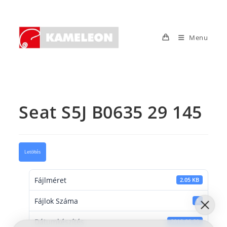
Skip
to
content
Menu
Seat S5J B0635 29 145
Letöltés
Fájlméret
2.05 KB
Fájlok Száma
1
Dátumkészítés
2016-06-20