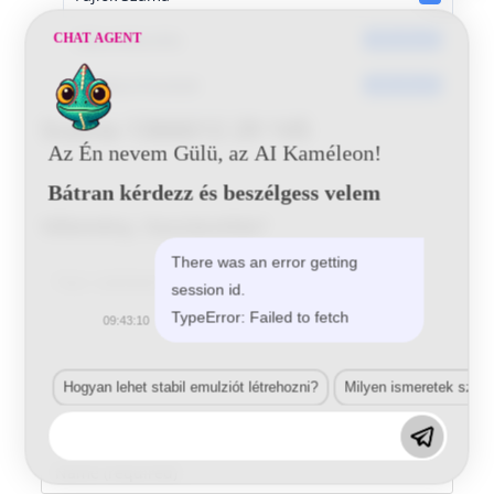
Dátumkészítés
CHAT AGENT
2016-06-20
Utoljára frissített
2016-06-20
Scania 1366612 29 145
Az Én nevem Gülü, az AI Kaméleon!
Bátran kérdezz és beszélgess velem
Vélemény, hozzászólás?
There was an error getting
Comment
session id.
TypeError: Failed to fetch
09:43:10
Hogyan lehet stabil emulziót létrehozni?
Milyen ismeretek szük
Enter
your