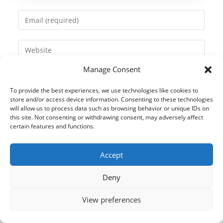
name
Enter
or
your
username
email
Enter
to
address
your
comment
to
Manage Consent
website
comment
URL
To provide the best experiences, we use technologies like cookies to
(optional)
store and/or access device information. Consenting to these technologies
will allow us to process data such as browsing behavior or unique IDs on
this site. Not consenting or withdrawing consent, may adversely affect
certain features and functions.
Accept
Deny
View preferences
© 2021 Kaméleon Hungary Kft. Minden jog fenntartva. All rights
reserved.