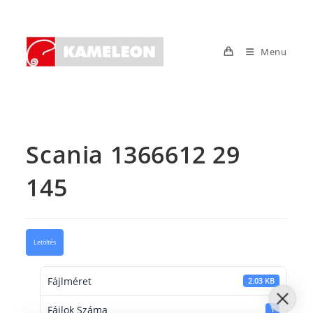
Skip
to
content
Menu
Scania 1366612 29
145
Letöltés
Fájlméret
2.03 KB
Fájlok Száma
1