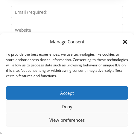
name
Enter
or
your
username
email
Enter
to
address
your
comment
to
Manage Consent
website
comment
URL
To provide the best experiences, we use technologies like cookies to
(optional)
store and/or access device information. Consenting to these technologies
will allow us to process data such as browsing behavior or unique IDs on
this site. Not consenting or withdrawing consent, may adversely affect
certain features and functions.
Accept
Deny
View preferences
© 2021 Kaméleon Hungary Kft. Minden jog fenntartva. All rights
reserved.