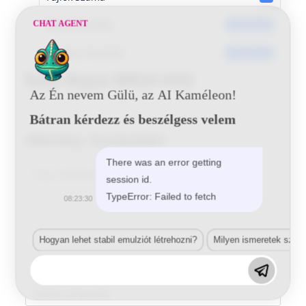
Dátumkészítés
CHAT AGENT
2016-06-20
Utoljára frissített
2016-06-20
Rolls Royce WR24 HYD
Az Én nevem Gülü, az AI Kaméleon!
Bátran kérdezz és beszélgess velem
Vélemény, hozzászólás?
There was an error getting
Comment
session id.
TypeError: Failed to fetch
08:23:30
Hogyan lehet stabil emulziót létrehozni?
Milyen ismeretek szük
Enter
your