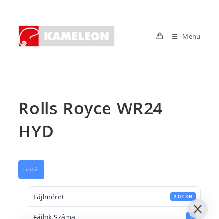
Skip
to
content
Menu
Rolls Royce WR24
HYD
Letöltés
Fájlméret
2.07 KB
Fájlok Száma
1