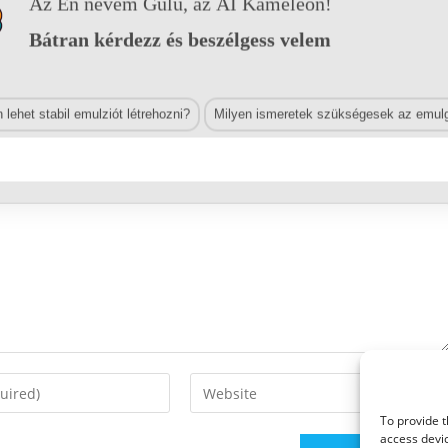
Az Én nevem Gülü, az AI Kaméleon!
Bátran kérdezz és beszélgess velem
lehet stabil emulziót létrehozni?
Milyen ismeretek szükségesek az emulg
Enter
your
To provide t
website
access devic