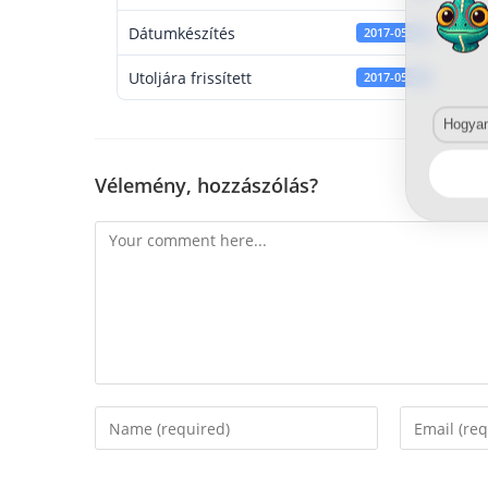
Dátumkészítés
2017-05-29
Utoljára frissített
2017-05-29
Hogyan 
Vélemény, hozzászólás?
Comment
Enter
Enter
your
your
name
email