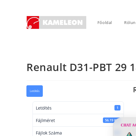
Skip
to
content
Főoldal
Rólun
Renault D31-PBT 29 
Letöltés
Letöltés
1
Fájlméret
56.19 KB
CHAT A
Fájlok Száma
1