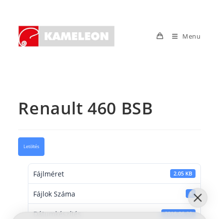
Skip
to
content
Menu
Renault 460 BSB
Letöltés
Fájlméret
2.05 KB
Fájlok Száma
1
Dátumkészítés
2016-06-20