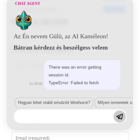
CHAT AGENT
Utoljára frissített
2016-06-20
Renault 460 BSB
Az Én nevem Gülü, az AI Kaméleon!
Bátran kérdezz és beszélgess velem
Vélemény, hozzászólás?
Comment
There was an error getting
session id.
TypeError: Failed to fetch
11:39:36
Hogyan lehet stabil emulziót létrehozni?
Milyen ismeretek szük
Enter
your
name
Enter
or