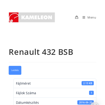
Skip
to
content
Menu
Renault 432 BSB
Letöltés
Fájlméret
2.13 KB
Fájlok Száma
1
Dátumkészítés
2016-06-20