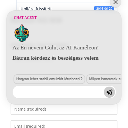
Utoljára frissített
2016-06-20
CHAT AGENT
Renault 432 BSB
Vélemény, hozzászólás?
Az Én nevem Gülü, az AI Kaméleon!
Bátran kérdezz és beszélgess velem
Comment
Hogyan lehet stabil emulziót létrehozni?
Milyen ismeretek szük
Enter
your
name
Enter
or