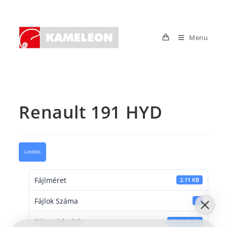
Skip
to
content
Menu
Renault 191 HYD
Letöltés
Fájlméret
2.11 KB
Fájlok Száma
1
Dátumkészítés
2016-06-20