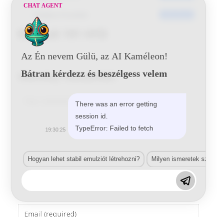
CHAT AGENT
Utoljára frissített
2016-06-20
Renault 191 HYD
Az Én nevem Gülü, az AI Kaméleon!
Bátran kérdezz és beszélgess velem
Vélemény, hozzászólás?
Comment
There was an error getting
session id.
TypeError: Failed to fetch
19:30:25
Hogyan lehet stabil emulziót létrehozni?
Milyen ismeretek szük
Enter
your
name
Enter
or