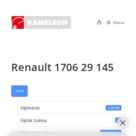
Skip
to
content
Menu
Renault 1706 29 145
Letöltés
Fájlméret
2.04 KB
Fájlok Száma
1
Dátumkészítés
2016-06-20