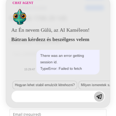
CHAT AGENT
Utoljára frissített
2016-06-20
Renault 1706 29 145
Az Én nevem Gülü, az AI Kaméleon!
Bátran kérdezz és beszélgess velem
Vélemény, hozzászólás?
Comment
There was an error getting
session id.
TypeError: Failed to fetch
15:29:47
Hogyan lehet stabil emulziót létrehozni?
Milyen ismeretek szük
Enter
your
name
Enter
or