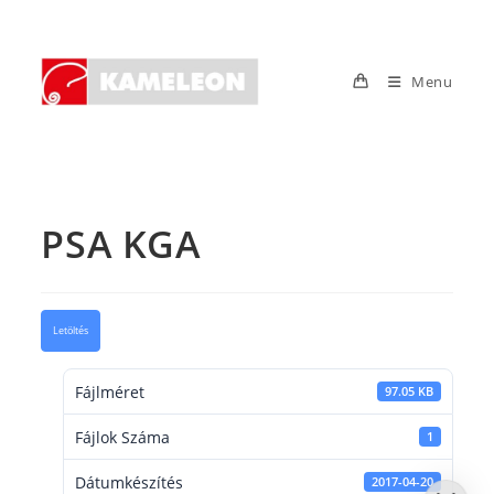
Skip
to
content
Menu
PSA KGA
Letöltés
Fájlméret
97.05 KB
Fájlok Száma
1
Dátumkészítés
2017-04-20