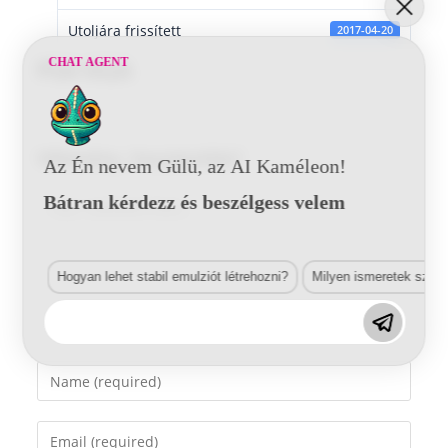
Utoljára frissített
2017-04-20
CHAT AGENT
PSA KGA
Vélemény, hozzászólás?
Az Én nevem Gülü, az AI Kaméleon!
Bátran kérdezz és beszélgess velem
Comment
Hogyan lehet stabil emulziót létrehozni?
Milyen ismeretek szük
Enter
your
name
Enter
or