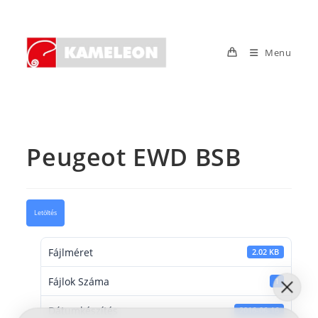
Skip
to
content
Menu
Peugeot EWD BSB
Letöltés
Fájlméret
2.02 KB
Fájlok Száma
1
Dátumkészítés
2016-06-16