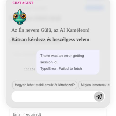
CHAT AGENT
Utoljára frissített
2016-06-16
Peugeot EWD BSB
Az Én nevem Gülü, az AI Kaméleon!
Bátran kérdezz és beszélgess velem
Vélemény, hozzászólás?
Comment
There was an error getting
session id.
TypeError: Failed to fetch
13:19:51
Hogyan lehet stabil emulziót létrehozni?
Milyen ismeretek szük
Enter
your
name
Enter
or