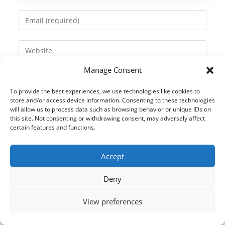
name
Enter
or
your
username
email
Enter
to
address
your
comment
to
Manage Consent
website
comment
URL
To provide the best experiences, we use technologies like cookies to
(optional)
store and/or access device information. Consenting to these technologies
will allow us to process data such as browsing behavior or unique IDs on
this site. Not consenting or withdrawing consent, may adversely affect
certain features and functions.
Accept
Deny
View preferences
© 2021 Kaméleon Hungary Kft. Minden jog fenntartva. All rights
reserved.