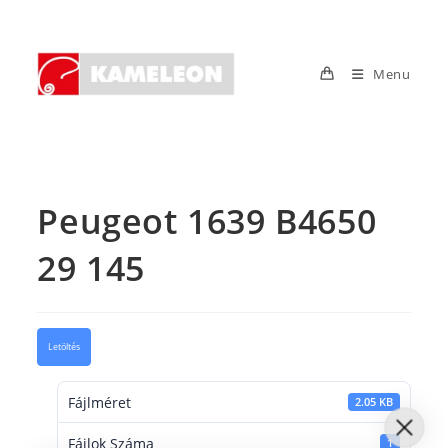
Skip
to
content
Menu
Peugeot 1639 B4650
29 145
Letöltés
Fájlméret
2.05 KB
Fájlok Száma
1