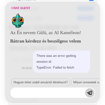
Dátumkészítés
CHAT AGENT
2016-06-16
Utoljára frissített
2016-06-16
Peugeot 1639 B4650 29 145
Az Én nevem Gülü, az AI Kaméleon!
Bátran kérdezz és beszélgess velem
Vélemény, hozzászólás?
There was an error getting
Comment
session id.
TypeError: Failed to fetch
08:49:50
Hogyan lehet stabil emulziót létrehozni?
Milyen ismeretek szük
Enter
your