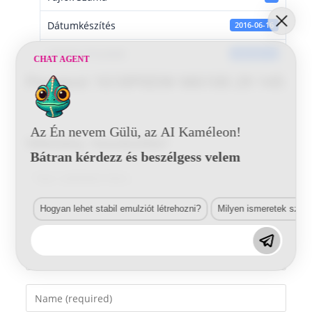
Dátumkészítés
2016-06-16
Utoljára frissített
2016-06-16
CHAT AGENT
Peugeot 1618P0DW M6100 29 145
Az Én nevem Gülü, az AI Kaméleon!
Vélemény, hozzászólás?
Bátran kérdezz és beszélgess velem
Comment
Hogyan lehet stabil emulziót létrehozni?
Milyen ismeretek szük
Enter
your