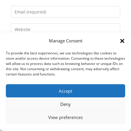
name
Enter
or
your
username
email
Enter
to
address
your
comment
to
Manage Consent
website
comment
URL
To provide the best experiences, we use technologies like cookies to
(optional)
store and/or access device information. Consenting to these technologies
will allow us to process data such as browsing behavior or unique IDs on
this site. Not consenting or withdrawing consent, may adversely affect
certain features and functions.
Accept
Deny
View preferences
© 2021 Kaméleon Hungary Kft. Minden jog fenntartva. All rights
reserved.