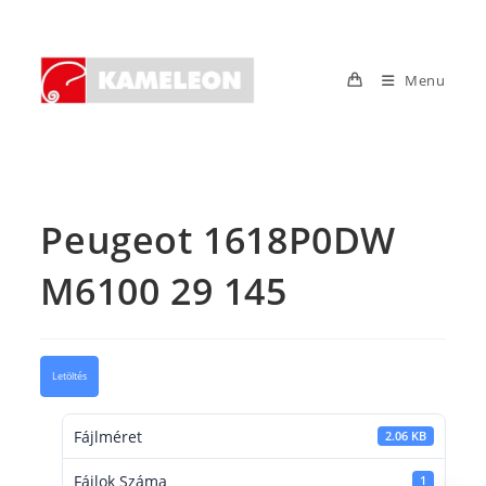
Skip
to
content
Menu
Peugeot 1618P0DW
M6100 29 145
Letöltés
Fájlméret
2.06 KB
Fájlok Száma
1