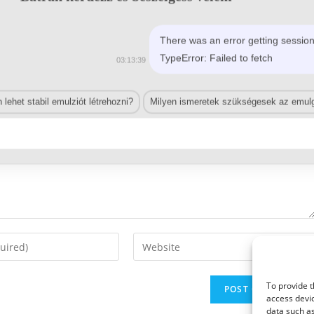
There was an error getting session
TypeError: Failed to fetch
03:13:39
lehet stabil emulziót létrehozni?
Milyen ismeretek szükségesek az emulg
Enter
your
website
To provide t
URL
access devic
(optional)
data such as