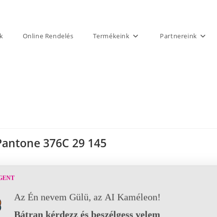
k
Online Rendelés
Termékeink
Partnereink
Pantone 376C 29 145
GENT
Az Én nevem Gülü, az AI Kaméleon!
Bátran kérdezz és beszélgess velem