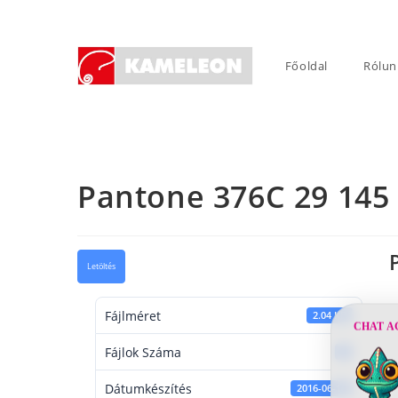
Skip
to
content
Főoldal
Rólun
Pantone 376C 29 145
Letöltés
Fájlméret
2.04 KB
CHAT A
Fájlok Száma
1
Dátumkészítés
2016-06-16