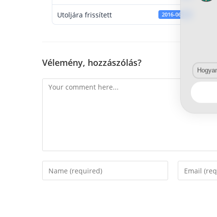
Utoljára frissített
2016-06-16
Vélemény, hozzászólás?
Hogyan 
Comment
Enter
Enter
your
your
name
email
or
address
username
to