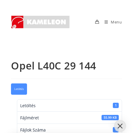
Skip
to
content
Menu
Opel L40C 29 144
Letöltés
Letöltés
1
Fájlméret
55.99 KB
Fájlok Száma
1