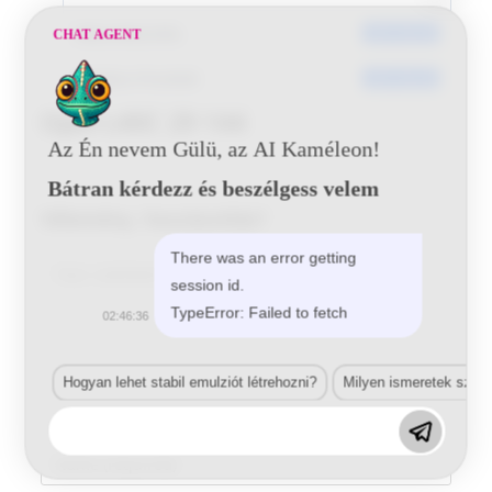
Dátumkészítés
2017-05-29
CHAT AGENT
Utoljára frissített
2017-05-29
Opel L40C 29 144
Az Én nevem Gülü, az AI Kaméleon!
Bátran kérdezz és beszélgess velem
Vélemény, hozzászólás?
There was an error getting
Comment
session id.
TypeError: Failed to fetch
02:46:36
Hogyan lehet stabil emulziót létrehozni?
Milyen ismeretek szük
Enter
your