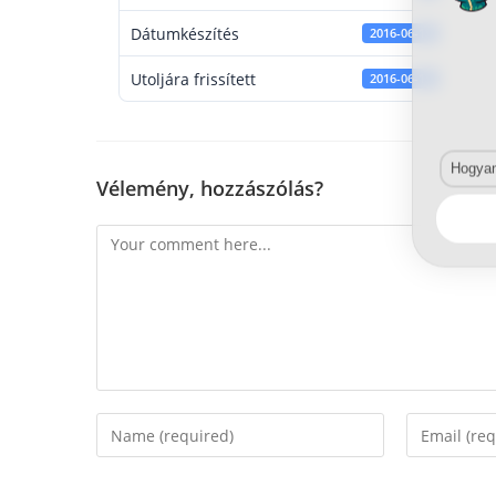
Dátumkészítés
2016-06-15
Utoljára frissített
2016-06-15
Hogyan 
Vélemény, hozzászólás?
Comment
Enter
Enter
your
your
name
email