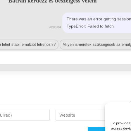
Bátran kérdezz és beszélgess velem
There was an error getting session
TypeError: Failed to fetch
20:08:04
lehet stabil emulziót létrehozni?
Milyen ismeretek szükségesek az emulg
Enter
your
To provide t
website
access devic