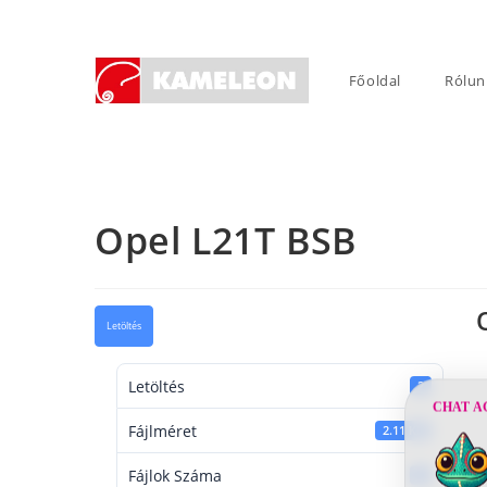
Skip
to
content
Főoldal
Rólun
Opel L21T BSB
Letöltés
Letöltés
2
CHAT A
Fájlméret
2.11 KB
Fájlok Száma
1