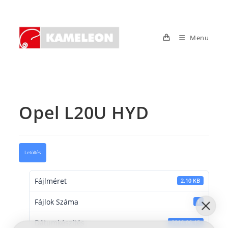
Skip
to
content
Menu
Opel L20U HYD
Letöltés
Fájlméret
2.10 KB
Fájlok Száma
1
Dátumkészítés
2016-06-15