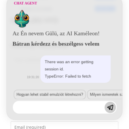
CHAT AGENT
Utoljára frissített
2016-06-15
Opel L20U HYD
Az Én nevem Gülü, az AI Kaméleon!
Bátran kérdezz és beszélgess velem
Vélemény, hozzászólás?
Comment
There was an error getting
session id.
TypeError: Failed to fetch
19:31:20
Hogyan lehet stabil emulziót létrehozni?
Milyen ismeretek szük
Enter
your
name
Enter
or