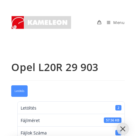
Skip
to
content
Menu
Opel L20R 29 903
Letöltés
Letöltés
2
Fájlméret
57.56 KB
Fájlok Száma
1