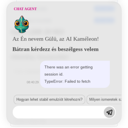
Dátumkészítés
2017-05-29
CHAT AGENT
Utoljára frissített
2017-05-29
Opel L20R 29 903
Az Én nevem Gülü, az AI Kaméleon!
Bátran kérdezz és beszélgess velem
Vélemény, hozzászólás?
There was an error getting
Comment
session id.
TypeError: Failed to fetch
08:40:29
Hogyan lehet stabil emulziót létrehozni?
Milyen ismeretek szük
Enter
your