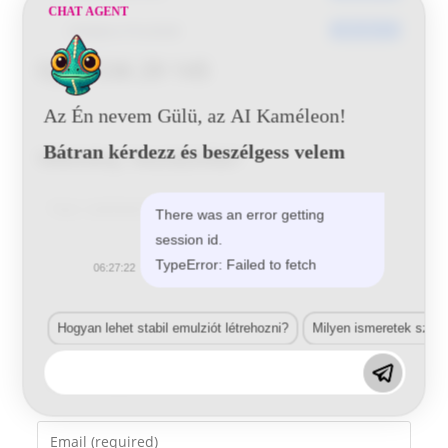
CHAT AGENT
Utoljára frissített
2016-06-15
Opel 536 29 145
Az Én nevem Gülü, az AI Kaméleon!
Bátran kérdezz és beszélgess velem
Vélemény, hozzászólás?
Comment
There was an error getting
session id.
TypeError: Failed to fetch
06:27:22
Hogyan lehet stabil emulziót létrehozni?
Milyen ismeretek szük
Enter
your
name
Enter
or