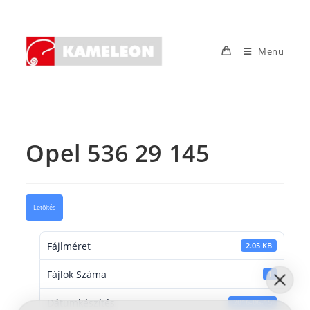
Skip
to
content
Menu
Opel 536 29 145
Letöltés
Fájlméret
2.05 KB
Fájlok Száma
1
Dátumkészítés
2016-06-15