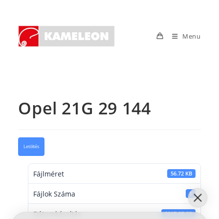
Skip
to
content
Menu
Opel 21G 29 144
Letöltés
Fájlméret
56.72 KB
Fájlok Száma
1
Dátumkészítés
2017-05-29