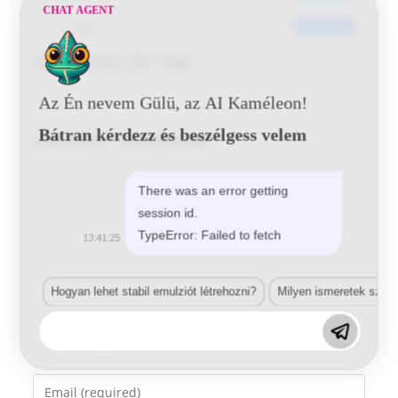
CHAT AGENT
Utoljára frissített
2017-05-29
Opel 21G 29 144
Az Én nevem Gülü, az AI Kaméleon!
Bátran kérdezz és beszélgess velem
Vélemény, hozzászólás?
Comment
There was an error getting
session id.
TypeError: Failed to fetch
13:41:25
Hogyan lehet stabil emulziót létrehozni?
Milyen ismeretek szük
Enter
your
name
Enter
or