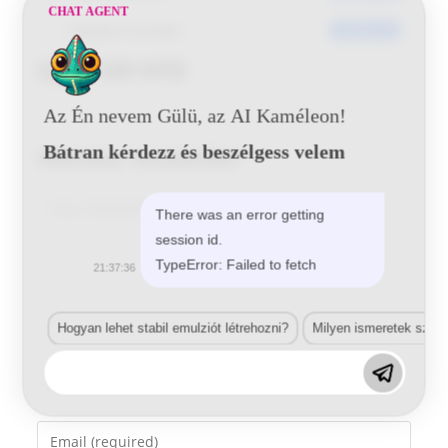
CHAT AGENT
Utoljára frissített
2016-06-15
Opel 169 HYD
Az Én nevem Gülü, az AI Kaméleon!
Bátran kérdezz és beszélgess velem
Vélemény, hozzászólás?
Comment
There was an error getting
session id.
TypeError: Failed to fetch
21:37:36
Hogyan lehet stabil emulziót létrehozni?
Milyen ismeretek szük
Enter
your
name
Enter
or