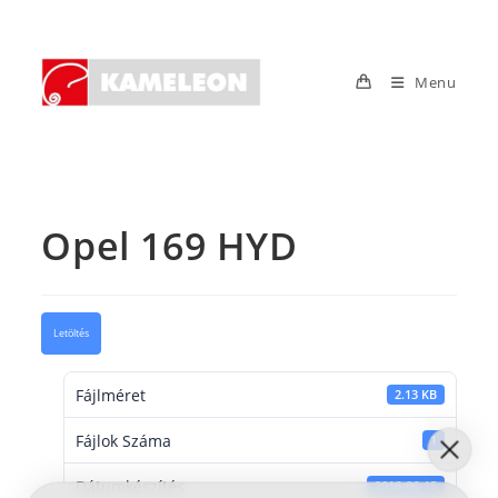
Skip
to
content
Menu
Opel 169 HYD
Letöltés
Fájlméret
2.13 KB
Fájlok Száma
1
Dátumkészítés
2016-06-15