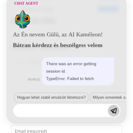
CHAT AGENT
Utoljára frissített
2016-06-15
Opel 163 HYD
Az Én nevem Gülü, az AI Kaméleon!
Bátran kérdezz és beszélgess velem
Vélemény, hozzászólás?
Comment
There was an error getting
session id.
TypeError: Failed to fetch
04:49:01
Hogyan lehet stabil emulziót létrehozni?
Milyen ismeretek szük
Enter
your
name
Enter
or