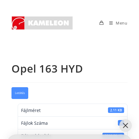
Skip
to
content
Menu
Opel 163 HYD
Letöltés
Fájlméret
2.11 KB
Fájlok Száma
1
Dátumkészítés
2016-06-15