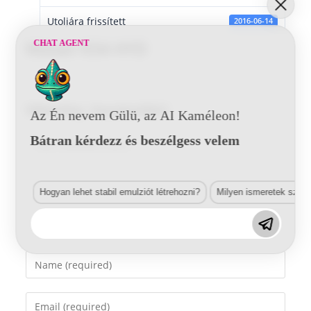
Utoljára frissített
2016-06-14
CHAT AGENT
Nissan K54 HYD
Vélemény, hozzászólás?
Az Én nevem Gülü, az AI Kaméleon!
Bátran kérdezz és beszélgess velem
Comment
Hogyan lehet stabil emulziót létrehozni?
Milyen ismeretek szük
Enter
your
name
Enter
or