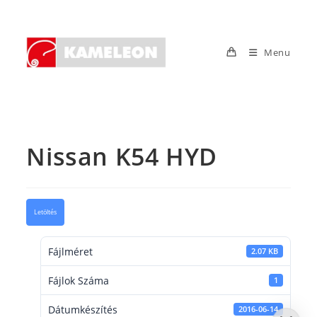
Skip
to
content
Menu
Nissan K54 HYD
Letöltés
Fájlméret
2.07 KB
Fájlok Száma
1
Dátumkészítés
2016-06-14