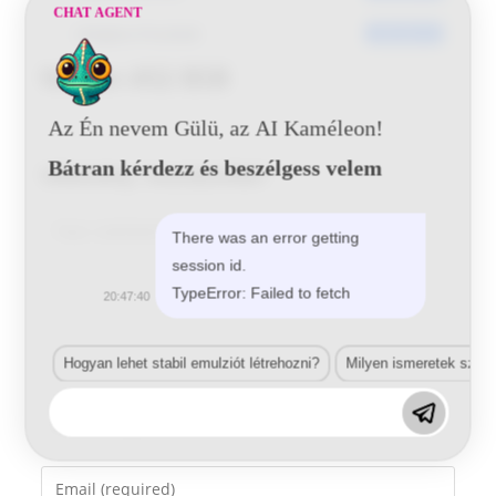
CHAT AGENT
Utoljára frissített
2016-06-14
Nissan A52 BSB
Az Én nevem Gülü, az AI Kaméleon!
Bátran kérdezz és beszélgess velem
Vélemény, hozzászólás?
Comment
There was an error getting
session id.
TypeError: Failed to fetch
20:47:40
Hogyan lehet stabil emulziót létrehozni?
Milyen ismeretek szük
Enter
your
name
Enter
or