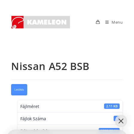
Skip
to
content
Menu
Nissan A52 BSB
Letöltés
Fájlméret
2.11 KB
Fájlok Száma
1
Dátumkészítés
2016-06-14